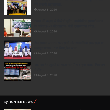
की प्रभावी सहभागिता..
August 8, 2026
राशन की कतार से मिलेगी मुक्ति, बायोमेट्रिक प्रमाणीकरण
के जरिए 24×7 घंटे खाद्यान्न- मंत्री दयालदास बघेल..
August 8, 2026
सेन समाज सनातन परंपराओं और सामाजिक समरसता का
मजबूत आधार : CM विष्णु देव साय..
August 8, 2026
कार का गेट खुलते ही सड़क पर गिरा बाइक सवार, पिकअप
ने रौंदा..
August 8, 2026
By HUNTER NEWS