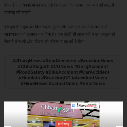
किया है। अधिकारियों का कहना है कि चालक की पहचान कर आगे की कानूनी
कार्रवाई की जाएगी।
इस हादसे ने एक बार फिर सड़क सुरक्षा और यातायात नियमों के पालन की
आवश्यकता को उजागर कर दिया है। एक छोटी सी लापरवाही ने एक मासूम की
जिंदगी छीन ली और परिवार को जीवनभर का दर्द दे दिया।
#DurgNews #RoadAccident #BreakingNews
#Chhattisgarh #CGNews #DurgAccident
#RoadSafety #BikeAccident #CarAccident
#Hemlata #BreakingCG #AccidentNews
#HindiNews #LatestNews #ViralNews
छत्तीसगढ़