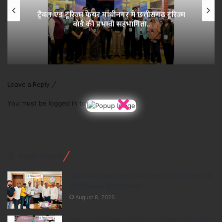
ट्रैवल एंड टूरिज्म फेयर गांधीनगर में छत्तीसगढ़ टूरिज्म
बोर्ड की प्रभावी सहभागिता..
Leave a Reply
×
You must be
logged in
to post a comment.
Recent Posts
पर्यटन मंत्री राजेश अग्रवाल से ग्लोबल ट्रैवल एसोसिएशन के
प्रतिनिधिमंडल की सौजन्य भेंट..
August 8, 2026
ट्रैवल एंड टूरिज्म फेयर गांधीनगर में छत्तीसगढ़ टूरिज्म बोर्ड