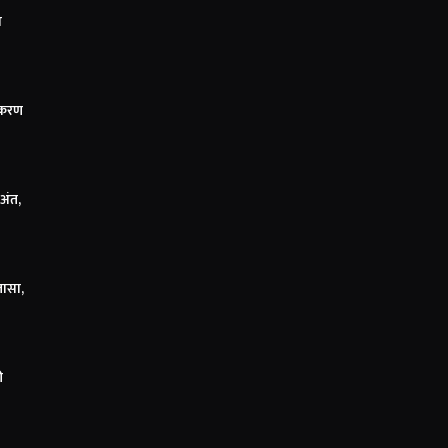
ा
िकरण
 अंत,
लासा,
ी