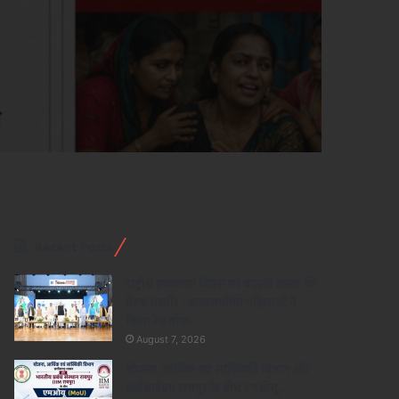
Recent Posts
राष्ट्रीय हथकरघा दिवस पर बदलते बस्तर की
प्रेरक तस्वीर : आत्मसमर्पित महिलाओं ने
किया रैंप वॉक..
August 7, 2026
योजना, आर्थिक एवं सांख्यिकी विभाग और
आईआईएम रायपुर के बीच एमओयू..