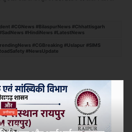
ident #CGNews #BilaspurNews #Chhattisgarh
 #SadNews #HindiNews #LatestNews
#TrendingNews #CGBreaking #Uslapur #SIMS
RoadSafety #NewsUpdate
ead Next
छत्तीसगढ़
gust 7, 2026