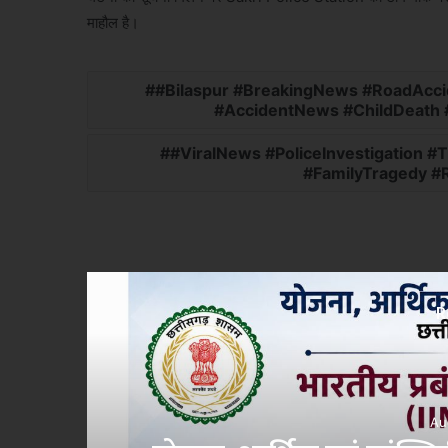
माहौल है।
#Bilaspur #BreakingNews #RoadAcc
#AccidentNews #ChildDeath
#ViralNews #PoliceInvestigation 
#FamilyTragedy #
R
Au