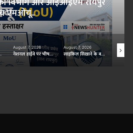
्यिकी विभाग और आईआईएम रायपुर
ीच एमओयू..
×
August 7, 2026
August 7, 2026
August 7,
का बड़ा फैसला, शहर मंडल भंग..
नेशनल हाईवे पर भीषण सड़क हादसा, एक की मौत, दो गंभीर घायल..
साइकिल सिखाने के बहाने 5 साल की मासूम से दुष्कर्म, आरोपी गिरफ्तार..