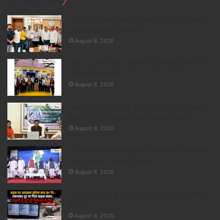
Recent Posts
पर्यटन मंत्री राजेश अग्रवाल से ग्लोबल ट्रैवल एसोसिएशन के
प्रतिनिधिमंडल की सौजन्य भेंट..
August 8, 2026
ट्रैवल एंड टूरिज्म फेयर गांधीनगर में छत्तीसगढ़ टूरिज्म बोर्ड
की प्रभावी सहभागिता..
August 8, 2026
राशन की कतार से मिलेगी मुक्ति, बायोमेट्रिक प्रमाणीकरण
के जरिए 24×7 घंटे खाद्यान्न- मंत्री दयालदास बघेल..
August 8, 2026
सेन समाज सनातन परंपराओं और सामाजिक समरसता का
मजबूत आधार : CM विष्णु देव साय..
August 8, 2026
कार का गेट खुलते ही सड़क पर गिरा बाइक सवार, पिकअप
ने रौंदा..
August 8, 2026