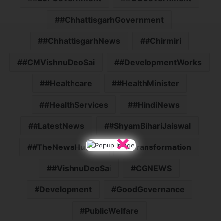
#ChhattisgarhGovernment
#ChhattisgarhNews
#Chirmiri
#CMVishnuDeoSai
#DevelopmentWorks
#Healthcare
#HealthMinister
#HealthServices
#HindiNews
#LatestNews
#ShyamBihariJaiswal
×
#TheNewsHunter
#Transformation
#VishnuDeoSai
CGNEWS
Development
GoodGovernance
PublicWelfare