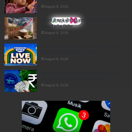
ने दी बड़ी चेतावनी
August 8, 2026
×
त्योहारों से पहले चीनी हुई महंगी, 9% तक बढ़े दाम; सरकार
ने लगाई स्टॉक लिमिट
August 8, 2026
Flipkart Freedom Sale शुरू, iPhone समेत कई
प्रोडक्ट्स पर बंपर डिस्काउंट का मौका
August 8, 2026
EMI नहीं चुकाई तो फोन होगा लॉक! RBI के नए नियम से
क्या बदलेगा, जानें अनलॉक की पूरी प्रक्रिया
August 8, 2026