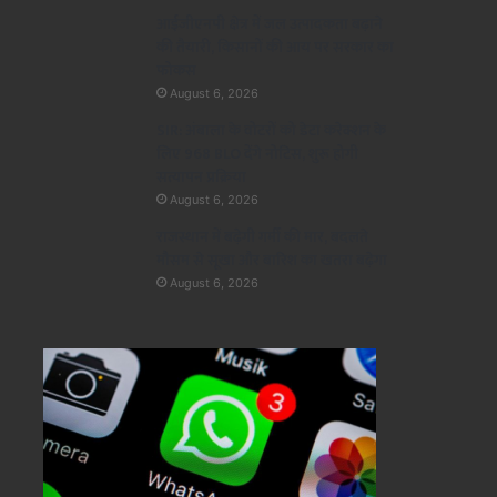
आईजीएनपी क्षेत्र में जल उत्पादकता बढ़ाने
की तैयारी, किसानों की आय पर सरकार का
फोकस
August 6, 2026
SIR: अंबाला के वोटरों को डेटा करेक्शन के
लिए 968 BLO देंगे नोटिस, शुरू होगी
सत्यापन प्रक्रिया
August 6, 2026
राजस्थान में बढ़ेगी गर्मी की मार, बदलते
मौसम से सूखा और बारिश का खतरा बढ़ेगा
August 6, 2026