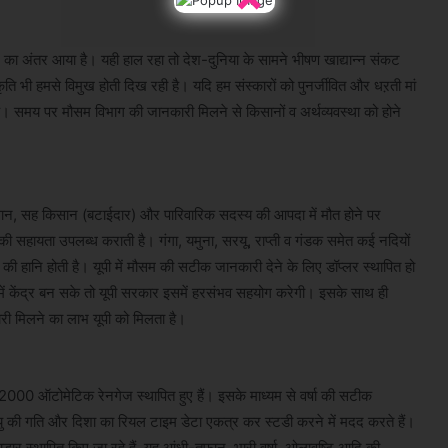
 का अंतर आया है। यही हाल रहा तो देश-दुनिया के सामने भीषण खाद्यान्न संकट
कृति भी हमसे विमुख होती दिख रही है। यदि हम संस्कारों को पुनर्जीवित और धऱती मां
ती है। समय पर मौसम विभाग की जानकारी मिलने से किसानों व अर्थव्यवस्था को होने
सान, सह किसान (बटाईदार) और पारिवारिक सदस्य की आपदा में मौत होने पर
 की सहायता उपलब्ध कराती है। गंगा, यमुना, सरयू, राप्ती व गंडक समेत कई नदियों
ी हानि होती है। यूपी में मौसम की सटीक जानकारी देने के लिए डॉप्लर स्थापित हो
श में केंद्र बन सके तो यूपी सरकार इसमें हरसंभव सहयोग करेगी। इसके साथ ही
री मिलने का लाभ यूपी को मिलता है।
2000 ऑटोमेटिक रेनगेज स्थापित हुए हैं। इसके माध्यम से वर्षा की सटीक
यु की गति और दिशा का रियल टाइम डेटा एकत्र कर स्टडी करने में मदद करते हैं।
ार स्थापित किए जा रहे हैं, यह आंधी-तूफान, भारी वर्षा, ओलावृष्टि आदि की