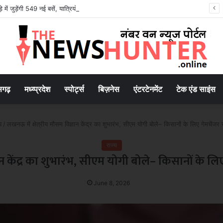
 में जुड़ेंगी 549 नई बसें, यात्रियों को मिलेगी बेहतर परिवहन सुविधा
सगढ़
मध्य्प्रदेश
स्पोर्ट्स
बिज़नेस
एंटरटेनमेंट
टेक एंड साइंस
य
/
लखनऊ में क्षेत्रीय मौसम विज्ञान केंद्र का शुभारंभ, सीएम योगी बोले– किसानों के लिए गेमचेंजर
राज्य
ञान केंद्र का शुभारंभ, सीएम योगी बोले– किसानों के ल
June 8, 2026