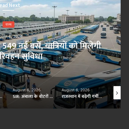
ead Next
राज्य
August 6, 2026
आईजीएनपी क्षेत्र में जल उत्पादकता बढ़ाने 
की आय पर सरकार का फ
 2026
August 6, 2026
August 6, 2026
SIR: अंबाला के वोटरों को डेटा करेक्शन के लिए 968 BLO देंगे नोटिस, शुरू होगी सत्यापन प्रक्रिया
राजस्थान में बढ़ेगी गर्मी की मार, बदलते मौसम से सूखा और बारिश का खतरा बढ़ेगा
योगी सरकार का गोरखपुर का ‘मातृ सेवा’ मॉडल बना जीवनरक्षक