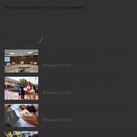
You must be
logged in
to post a comment.
Recent Posts
राजस्थान कृषि विभाग ने बजट घोषणाओं की समीक्षा की,
किसानों तक लाभ पहुंचाने पर जोर
August 6, 2026
यूपी बोर्ड खिलाड़ियों को देगा 20 बोनस अंक, खेल
उपलब्धियों का मिलेगा फायदा
August 6, 2026
बिहार में 11 लाख नए राशन कार्ड बनाने का अभियान, 15
अगस्त तक लक्ष्य पूरा
August 6, 2026
हरियाणा में SIR के दौरान 34 लाख वोटर नाम कटे, 44