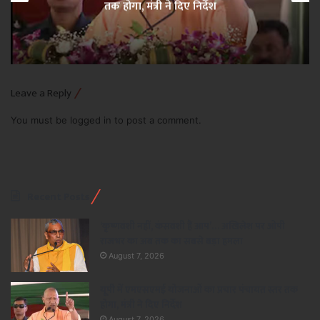
तक होगा, मंत्री ने दिए निर्देश
Leave a Reply
You must be
logged in
to post a comment.
Recent Posts
‘कृष्णवंशी नहीं, कंसवंशी हैं आप’… अखिलेश पर ओपी
राजभर का अब तक का सबसे बड़ा हमला
August 7, 2026
यूपी में एमएसएमई योजनाओं का प्रचार पंचायत स्तर तक
होगा, मंत्री ने दिए निर्देश
August 7, 2026