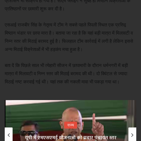
प्रशासन भी सक्रिय हो गया है। सीएम फ्लाइंग ने सुबह ही मिष्ठान विक्रेताओं के
प्रतिष्ठानों पर छामारी शुरू कर दी है।
एसआई राजबीर सिंह के नेतृत्व में टीम ने सबसे पहले पिपली स्थित एक प्रसिद्व
मिष्ठान भंडार पर छापा मारा है। बताया जा रहा है कि यहां बड़ी मात्रा में मिलावटी व
निम्न स्तर की मिठाई बरामद हुई है। फिलहाल टीम कार्रवाई में लगी है लेकिन इससे
अन्य मिठाई विक्रेताओं में भी हड़कंप मचा हुआ है।
बता दें कि पिछले साल भी त्येहारी सीजन में छापामारी के दौरान धर्मनगरी में बड़ी
मात्रा में मिलावटी व निम्न स्तर की मिठाई बरामद की थी। दो क्विंटल से ज्यादा
मिठाई नष्ट करवाई गई थी। यहां तक की नकली मावा भी पकड़ा गया था।
राज्य
यूपी में एमएसएमई योजनाओं का प्रचार पंचायत स्तर