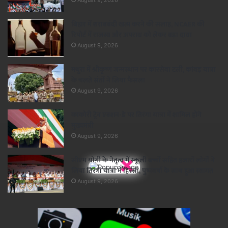
August 9, 2026
बिहार में शराबबंदी खत्म करने की सलाह, NCAER की
रिपोर्ट में राजस्व और अपराध को लेकर बड़ा दावा
August 9, 2026
मथुरा में श्रीकृष्ण जन्मस्थान पर कारसेवा टली, कांवड़ यात्रा
के चलते संतों ने लिया फैसला
August 9, 2026
काकोरी ट्रेन एक्शन-डे पर तिरंगा यात्रा में शामिल होंगे
मुख्यमंत्री
August 9, 2026
×
सीएम योगी के नेतृत्व में स्कूली बच्चों सहित हजारों लोगों ने
लिया तिरंगा यात्रा में हिस्सा, पुष्पवर्षा के साथ हुआ स्वागत
August 9, 2026