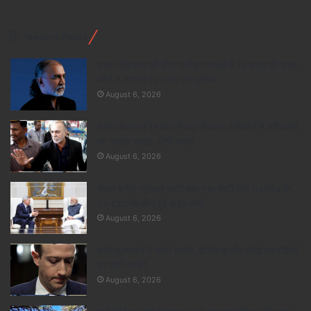
Recent Posts
तरुण तेजपाल को यौन उत्पीड़न मामले में 10 साल की सजा,
कोर्ट ने लगाया ₹5 लाख का जुर्माना
August 6, 2026
तरुण तेजपाल रेप केस में बड़ा फैसला, हाईकोर्ट ने बरी करने
का आदेश पलटा; दोषी करार
August 6, 2026
भारत बनेगा ग्लोबल कंटेंट हब! PM मोदी और Netflix के
Co-CEO के बीच हुई अहम चर्चा
August 6, 2026
मार्क जुकरबर्ग ने मानी गलती, डीपफेक और कंटेंट गड़बड़ियों
पर मांगी माफी
August 6, 2026