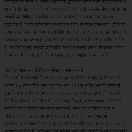
लोकतंत्र की जननी है, जबकि इंडोनेशिया दुनिया का तीसरा सबसे बड़ा लोकतंत्र है.
भारत में सैकड़ों भाषाएं और अनेक परंपराएं हैं, ठीक उसी तरह इंडोनेशिया भी सैकड़ों
भाषाओं और विविध सांस्कृतिक परंपराओं का देश है. भारत का मंत्र 'वसुधैव
कुटुंबकम्' है, जबकि इंडोनेशिया का राष्ट्रीय दर्शन 'भिन्नेका तुंग्गल इका' (विविधता
में एकता) है. हम दोनों ने अपनी इस विविधता को लोकतंत्र की सबसे बड़ी ताकत और
एकता का आधार बनाया है. हम दुनिया की सबसे युवा आबादी वाले समाजों में शामिल
हैं. हम दोनों प्रमुख समुद्री शक्तियां हैं. हम दोनों ग्लोबल साउथ की सशक्त आवाज
हैं. हम प्राचीन सभ्यताएं हैं और भविष्य के लिए स्वाभाविक साझेदार भी हैं।
दोनों देश आतंकवाद के खिलाफ मिलकर काम कर रहे
पीएम मोदी ने बताया कि पिछले वर्ष भारत और इंडोनेशिया के बीच द्विपक्षीय व्यापार
लगभग 25 अरब डॉलर तक पहुंच गया. आज 100 से अधिक भारतीय कंपनियां
इंडोनेशिया में कार्यरत हैं. हम साथ मिलकर लगातार आगे बढ़ रहे हैं, लेकिन हमारे
सामने सहयोग की अभी भी असीम संभावनाएं मौजूद हैं. भारत स्वतंत्र, खुला और
समावेशी इंडो-पैसिफिक का प्रबल समर्थक है. भारत इंडो-पैसिफिक क्षेत्र में
नेविगेशन की स्वतंत्रता का समर्थन करता है. इसके लिए हमने आसियान
(ASEAN) को केंद्र में रखा है. हमारी एक्ट ईस्ट नीति (Act East Policy) भी
आसियान-केंद्रित है. आतंकवाद जैसे मुद्दों पर भारत और इंडोनेशिया हमेशा एक साथ