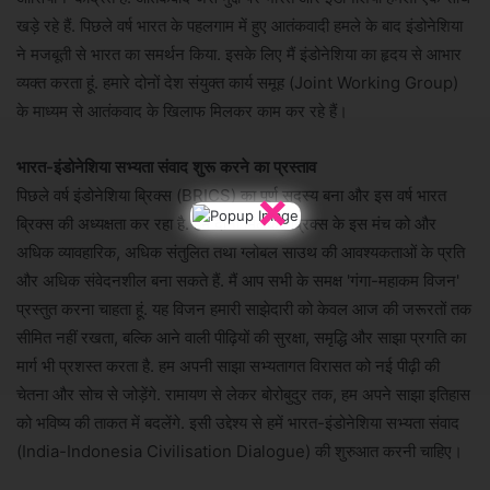
खड़े रहे हैं. पिछले वर्ष भारत के पहलगाम में हुए आतंकवादी हमले के बाद इंडोनेशिया
ने मजबूती से भारत का समर्थन किया. इसके लिए मैं इंडोनेशिया का हृदय से आभार
व्यक्त करता हूं. हमारे दोनों देश संयुक्त कार्य समूह (Joint Working Group)
के माध्यम से आतंकवाद के खिलाफ मिलकर काम कर रहे हैं।
भारत-इंडोनेशिया सभ्यता संवाद शुरू करने का प्रस्ताव
×
पिछले वर्ष इंडोनेशिया ब्रिक्स (BRICS) का पूर्ण सदस्य बना और इस वर्ष भारत
ब्रिक्स की अध्यक्षता कर रहा है. हम दोनों मिलकर ब्रिक्स के इस मंच को और
अधिक व्यावहारिक, अधिक संतुलित तथा ग्लोबल साउथ की आवश्यकताओं के प्रति
और अधिक संवेदनशील बना सकते हैं. मैं आप सभी के समक्ष 'गंगा-महाकम विजन'
प्रस्तुत करना चाहता हूं. यह विजन हमारी साझेदारी को केवल आज की जरूरतों तक
सीमित नहीं रखता, बल्कि आने वाली पीढ़ियों की सुरक्षा, समृद्धि और साझा प्रगति का
मार्ग भी प्रशस्त करता है. हम अपनी साझा सभ्यतागत विरासत को नई पीढ़ी की
चेतना और सोच से जोड़ेंगे. रामायण से लेकर बोरोबुदुर तक, हम अपने साझा इतिहास
को भविष्य की ताकत में बदलेंगे. इसी उद्देश्य से हमें भारत-इंडोनेशिया सभ्यता संवाद
(India-Indonesia Civilisation Dialogue) की शुरुआत करनी चाहिए।