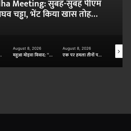
मोहन भागवत? जानिए कैसे युवा
बीच मजबूत पुल बना RSS
August 8, 2026
August 8, 2026
August 8,
ाद: “अगर उन्हें कुछ हुआ तो सुप्रीम कोर्ट जिम्मेदार”, कॉकरोच ने जज को बताया ‘बड़बोला’
एक पर हमला तीनों पर माना जाएगा’: पाक-सऊदी-तुर्की समझौते पर भारत का करारा जवाब, जानिए क्या कहा
गंगा जल संधि खत्म होने की कगार पर, भारत के सख्त रुख से बांग्लादेश की बढ़ी बेचैनी