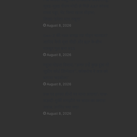
सुबह-सुबह पीएम मोदी से मिले AAP सांसद
राघव चड्ढा, भेंट किया खास तोहफा;
लिखा-‘हमेशा याद रखूंगा’
August 8, 2026
Gen-Z की नब्ज समझ गए मोहन भागवत?
जानिए कैसे युवा पीढ़ी और BJP के बीच
मजबूत पुल बना RSS
August 8, 2026
महुआ मोइत्रा विवाद: “अगर उन्हें कुछ हुआ तो
सुप्रीम कोर्ट जिम्मेदार”, कॉकरोच ने जज को
बताया ‘बड़बोला’
August 8, 2026
एक पर हमला तीनों पर माना जाएगा’: पाक-
सऊदी-तुर्की समझौते पर भारत का करारा
जवाब, जानिए क्या कहा
August 8, 2026