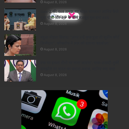
August 8, 2026
×
Gen-Z की नब्ज समझ गए मोहन भागवत? जानिए कैसे
युवा पीढ़ी और BJP के बीच मजबूत पुल बना RSS
August 8, 2026
महुआ मोइत्रा विवाद: “अगर उन्हें कुछ हुआ तो सुप्रीम कोर्ट
जिम्मेदार”, कॉकरोच ने जज को बताया ‘बड़बोला’
August 8, 2026
एक पर हमला तीनों पर माना जाएगा’: पाक-सऊदी-तुर्की
समझौते पर भारत का करारा जवाब, जानिए क्या कहा
August 8, 2026