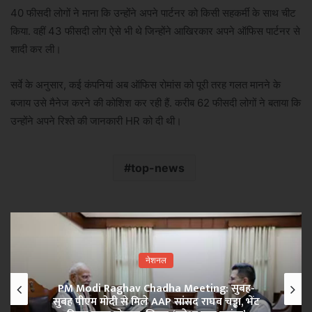
40 फीसदी लोगों ने माना कि उन्होंने अपने पार्टनर को किसी सहकर्मी के साथ चीट
किया. वहीं 43 फीसदी लोग ऐसे भी थे जिन्होंने आखिरकार अपने ऑफिस पार्टनर से
शादी कर ली।
सर्वे के अनुसार, कई कंपनियां अब ऑफिस रोमांस को पूरी तरह गलत मानने के
बजाय उसे मैनेज करने की कोशिश कर रही हैं. करीब 62 फीसदी लोगों ने बताया कि
उन्होंने अपने रिश्ते की जानकारी HR को दी थी।
top-news
नेशनल
PM Modi Raghav Chadha Meeting: सुबह-
सुबह पीएम मोदी से मिले AAP सांसद राघव चड्ढा, भेंट