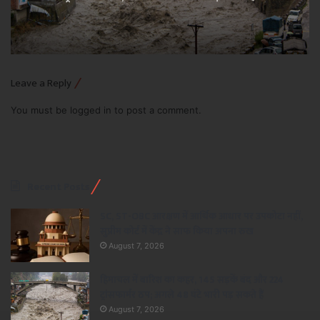
Leave a Reply
You must be
logged in
to post a comment.
Recent Posts
SC, ST-OBC आरक्षण में आर्थिक आधार पर उपकोटा नहीं,
सुप्रीम कोर्ट में केंद्र ने साफ किया अपना रुख
August 7, 2026
हिमाचल में बारिश का कहर, 145 सड़कें बंद और 224
ट्रांसफार्मर ठप; अगले 48 घंटे भारी पड़ सकते हैं
August 7, 2026