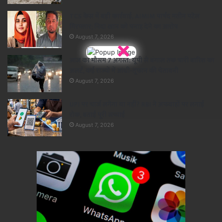
TCS केस में बड़ी कार्रवाई, AIMIM पार्षद मतीन पटेल
गिरफ्तार; निदा खान को पनाह देने का आरोप
August 7, 2026
×
आज का मौसम 7 अगस्त: यूपी से बंगाल तक भारी बारिश का
अलर्ट, कई राज्यों में आंधी-तूफान की चेतावनी
August 7, 2026
UPI पर चार्ज लगेगा या नहीं? RBI ने अफवाहों पर लगाई
रोक, बताई पूरी सच्चाई
August 7, 2026