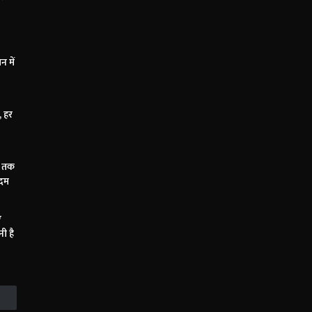
 में
, हर
Z तक
कदम
ए
ी है