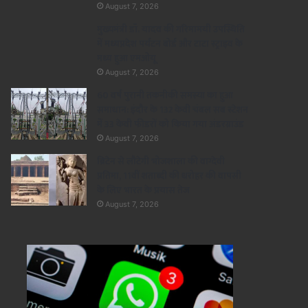
August 7, 2026
मुख्यमंत्री डॉ. यादव की गरिमामयी उपस्थिति
में मध्यप्रदेश पर्यटन बोर्ड और टाटा स्ट्राइव के
मध्य हुआ एमओयू
August 7, 2026
60 वर्ष पुरानी तकनीकी समस्या का हुआ
समाधान: इंदौर के 132 केवी चंबल सब स्टेशन
में 33 केवी फीडरों को किया गया अंडरग्राउंड
August 7, 2026
ब्रिटेन से लौटेगी भोजशाला की वाग्देवी
प्रतिमा, 11वीं शताब्दी की धरोहर की वापसी
के लिए भारत के प्रयास तेज
August 7, 2026