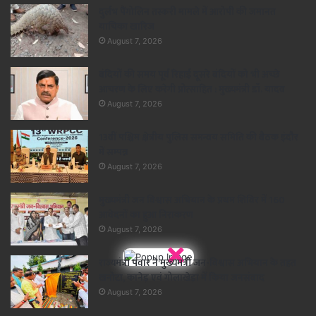
दुर्लभ पैंगोलिन तस्करी मामले में आरोपी की जमानत
याचिका खारिज
August 7, 2026
बंदियों की समय पूर्व रिहाई दूसरे बंदियों को भी अच्छे
आचरण के लिए करेगी प्रोत्साहित : मुख्यमंत्री डॉ. यादव
August 7, 2026
13वीं पश्चिम क्षेत्रीय पुलिस समन्वय समिति की बैठक इंदौर
में सम्पन्न
August 7, 2026
मुख्यमंत्री जन विश्वास अभियान के प्रथम शिविर में 160
आवेदनों का हुआ निराकरण
August 7, 2026
×
राज्यमंत्री पंवार ने मुख्यमंत्री जन-विश्वास अभियान के तहत
खनोटा, कानेड़ एवं गोलाखेड़ा में किया जनसंवाद
August 7, 2026