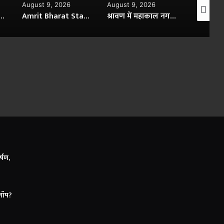
August 9, 2026
August 9, 2026
August 9,
on Scheme: 20 करोड़ से चमका शिवपुरी रेलवे स्टेशन, एयरपोर्ट जैसी हाईटेक सुविधाओं से हुआ लैस
श्रावण में महाकाल नगरी हुई शिवमय, 8 दिन में 29 लाख से ज्यादा भक्तों ने किए दर्शन
Raksha Bandhan Special: डाक विभाग की खास किट से बहनों का प्यार पहुंचेगा भाइयों तक, जानिए क्या है इस राखी गिफ्ट की खासियत
्षण,
्लॉप?