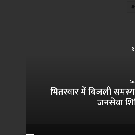
R
Au
ेष
MP PWD में प्रमोशन फाइलों
सिंह ने SO दया