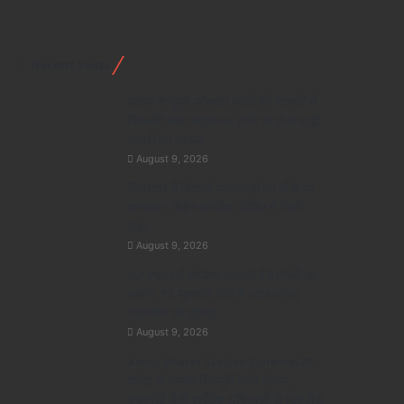
Recent Posts
सावन के दूसरे सोमवार चांदी की पालकी में
निकलेंगे बाबा महाकाल, हाथी पर होगा शाही
सवारी का स्वरूप
August 9, 2026
भितरवार में बिजली समस्याओं का मौके पर
समाधान, विशेष जनसेवा शिविर में मिली
राहत
August 9, 2026
MP PWD में प्रमोशन फाइलों में हेराफेरी का
आरोप, PS सुखवीर सिंह ने SO दयानंद
उपाध्याय को हटाया
August 9, 2026
Amrit Bharat Station Scheme: 20
करोड़ से चमका शिवपुरी रेलवे स्टेशन,
एयरपोर्ट जैसी हाईटेक सुविधाओं से हुआ लैस