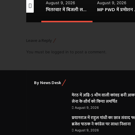
gust 9, 2026
August 9, 2026
August 9, 2026
भितरवार में बिजली समस्याओं का मौके पर समाधान, विशेष जनसेवा शिविर में मिली राहत
MP PWD में प्रमोशन फाइलों में हेराफेरी का आरोप, PS सुखवीर सिंह ने SO दयानंद उपाध्याय को हटाया
Amrit Bharat Stati
Leave a Reply
You must be
logged in
to post a comment.
By News Desk
मेरठ में अग्नि-5 थीम वाली कांवड़ बनी आकर
सेना के शौर्य को किया समर्पित
August 9, 2026
प्रयागराज में राहुल गांधी का छात्र संवाद फ
ब्रजेश पाठक ने कांग्रेस पर साधा निशाना
August 9, 2026