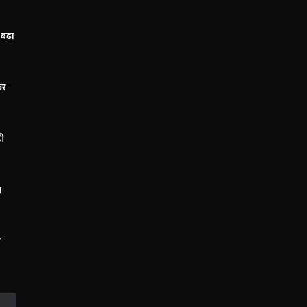
 बढ़ा
िर
डी
त
े