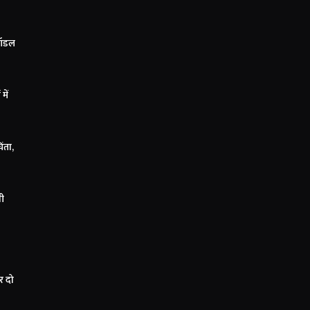
मॉडल
में
िंता,
नी
र दो