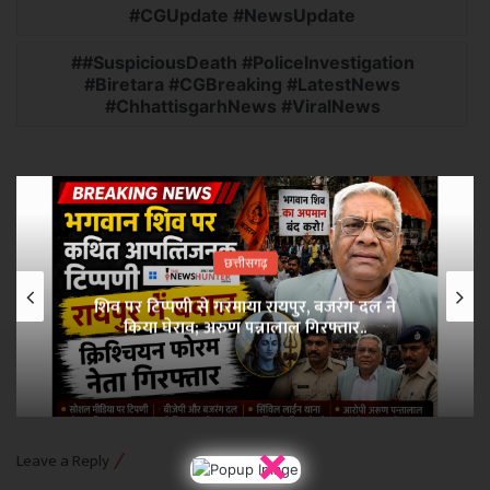
#CGUpdate #NewsUpdate
#SuspiciousDeath #PoliceInvestigation
#Biretara #CGBreaking #LatestNews
#ChhattisgarhNews #ViralNews
छत्तीसगढ़
शिव पर टिप्पणी से गरमाया रायपुर, बजरंग दल ने
किया घेराव; अरुण पन्नालाल गिरफ्तार..
×
Leave a Reply