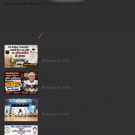
You must be
logged in
to post a comment.
Recent Posts
CG पुलिस में बड़ा फेरबदल: SI-ASI समेत 46
पुलिसकर्मियों के तबादले..
August 8, 2026
शिव पर टिप्पणी से गरमाया रायपुर, बजरंग दल ने किया
घेराव; अरुण पन्नालाल गिरफ्तार..
August 8, 2026
राष्ट्रीय हथकरघा दिवस पर बदलते बस्तर की प्रेरक तस्वीर :
आत्मसमर्पित महिलाओं ने किया रैंप वॉक..
August 7, 2026
योजना, आर्थिक एवं सांख्यिकी विभाग और आईआईएम
रायपुर के बीच एमओयू..