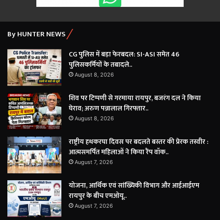
By HUNTER NEWS
CG पुलिस में बड़ा फेरबदल: SI-ASI समेत 46
पुलिसकर्मियों के तबादले..
August 8, 2026
शिव पर टिप्पणी से गरमाया रायपुर, बजरंग दल ने किया
घेराव; अरुण पन्नालाल गिरफ्तार..
August 8, 2026
राष्ट्रीय हथकरघा दिवस पर बदलते बस्तर की प्रेरक तस्वीर :
आत्मसमर्पित महिलाओं ने किया रैंप वॉक..
August 7, 2026
योजना, आर्थिक एवं सांख्यिकी विभाग और आईआईएम
रायपुर के बीच एमओयू..
August 7, 2026