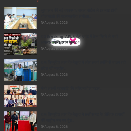
सुशासन की नई व्यवस्था: पारस पोर्टल से हर माह होगी
योजनाओं की राज्यस्तरीय समीक्षा..
August 6, 2026
×
CG Breaking: APL थर्मल प्लांट में क्रेन गिरने से मची
अफरा-तफरी, जांच शुरू..
August 6, 2026
CM विष्णुदेव साय के नेतृत्व में सौर ऊर्जा क्रांति से बदल रही
प्रदेश की तस्वीर..
August 6, 2026
मंत्री लक्ष्मी राजवाड़े की संवेदनशील पहल..
August 6, 2026
CM विष्णुदेव साय के नेतृत्व में छत्तीसगढ़ के जैविक उत्पादों
की राष्ट्रीय मंच पर गूंज..
August 6, 2026