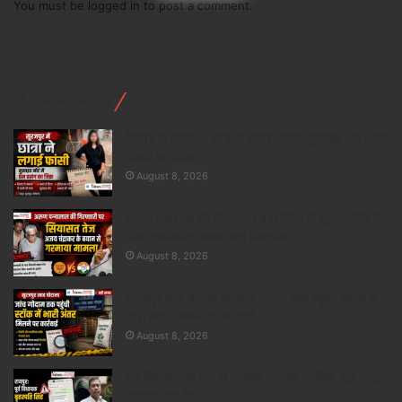
You must be
logged in
to post a comment.
Recent Posts
किराए के मकान में छात्रा ने लगाई फांसी, सुसाइड नोट में प्रेम
संबंधों का जिक्र..
August 8, 2026
अरुण पन्नालाल की गिरफ्तारी बनी सियासी मुद्दा, फंडिंग से
लेकर कमिश्नरेट तक गरमाई सियासत..
August 8, 2026
सूरजपुर खाद घोटाले की जांच गोदाम तक पहुंची, स्टॉक में
भारी अंतर मिलने पर कार्रवाई..
August 8, 2026
पूर्व विधायक के नाम से साइबर ठगी की कोशिश, QR कोड
भेजकर मांगे पैसे..