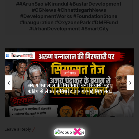
#ArunSao #Kirandul #BastarDevelopment
#CGNews #ChhattisgarhNews
#DevelopmentWorks #FoundationStone
#Inauguration #OxyzonePark #DMFFund
#UrbanDevelopment #SmartCity
छत्तीसगढ़
अरुण पन्नालाल की गिरफ्तारी बनी सियासी मुद्दा,
फंडिंग से लेकर कमिश्नरेट तक गरमाई सियासत..
×
Leave a Reply