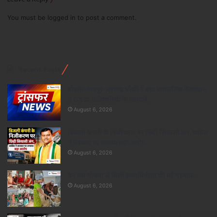
You must be
logged in
to post a comment.
Recent Posts
मोहला-मानपुर-अंबागढ़ चौकी में बड़ा प्रशासनिक फेरबदल,
6 राजस्व अधिकारियों के तबादले..
August 6, 2026
बिजली कंपनी के निजीकरण पर छिड़ी सियासी जंग, कांग्रेस
ने सरकार पर लगाया बड़ा आरोप..
August 6, 2026
वन धन योजना से मिली आत्मनिर्भरता की नई पहचान..
August 6, 2026