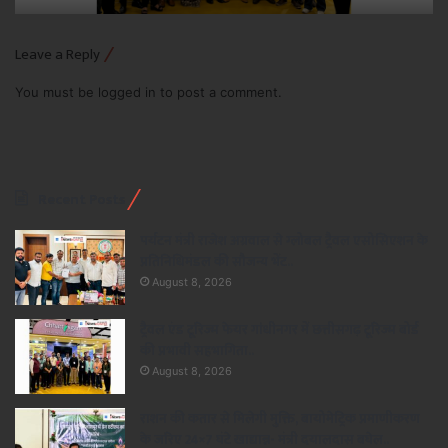
Leave a Reply
You must be
logged in
to post a comment.
Recent Posts
पर्यटन मंत्री राजेश अग्रवाल से ग्लोबल ट्रैवल एसोसिएशन के
प्रतिनिधिमंडल की सौजन्य भेंट..
August 8, 2026
ट्रैवल एंड टूरिज्म फेयर गांधीनगर में छत्तीसगढ़ टूरिज्म बोर्ड
की प्रभावी सहभागिता..
August 8, 2026
राशन की कतार से मिलेगी मुक्ति, बायोमेट्रिक प्रमाणीकरण
के जरिए 24×7 घंटे खाद्यान्न- मंत्री दयालदास बघेल..