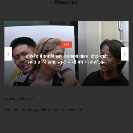
featured
वर्ल्ड
थाईलैंड में सनकी छात्र का खूनी तांडव, दादा-दादी
समेत 8 की हत्या; स्कूल में भी मचाया कत्लेआम
Leave a Reply
You must be
logged in
to post a comment.