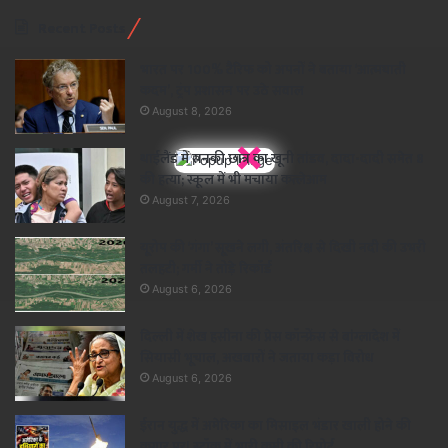
Recent Posts
भारत पर 100% टैरिफ को अपनों ने बताया ‘आत्मघाती
कदम’, ट्रंप प्रशासन पर उठे सवाल
August 8, 2026
×
थाईलैंड में सनकी छात्र का खूनी तांडव, दादा-दादी समेत 8
की हत्या; स्कूल में भी मचाया कत्लेआम
August 7, 2026
यूरोप की ‘गंगा’ सूखने लगी, अंतरिक्ष से दिखी नदी की उभरी
तलहटी; गर्मी ने तोड़े रिकॉर्ड
August 6, 2026
दिल्ली में शेख हसीना की प्रेस कॉन्फ्रेंस से बांग्लादेश में
सियासी भूचाल, अखबारों ने जताया कड़ा विरोध
August 6, 2026
ईरान युद्ध में अमेरिका का मिसाइल भंडार खाली होने की
कगार पर! स्टॉक में भारी कमी की रिपोर्ट