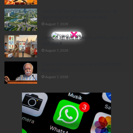
पाटलिपुत्र ग्रीनफील्ड सैटेलाइट टाउनशिप-2047 की
विकास योजना को अंतिम रूप देने की तैयारी
August 7, 2026
×
ई-केवाईसी नहीं कराई तो देवघर में एलपीजी उपभोक्ताओं पर
बढ़ेगी परेशानी
August 7, 2026
मोहन भागवत के आरक्षण बयान का डॉ. लालजी निर्मल ने
किया स्वागत
August 7, 2026