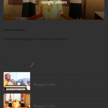
नशामुक्ति अभियान
Leave a Reply
You must be
logged in
to post a comment.
Recent Posts
8 बड़ी कंपनियों के 45 हजार करोड़ रुपये से अधिक के
निवेश से सृजित होंगे 25 हजार से ज्यादा रोजगार
August 7, 2026
विकसित एवं स्वस्थ भारत के निर्माण के लिए योगी सरकार
उच्च शिक्षण संस्थानों में चलाएगी व्यापक नशामुक्ति अभियान
August 7, 2026