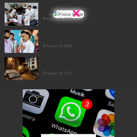
जयपुर में 19 से 22 अगस्त तक ब्रिक्स पर्यटन बैठकों का
×
आयोजन
August 10, 2026
लखनऊ में चारागाह की जमीन पर बना चर्च, धर्मांतरण के
आरोप में पादरी-पत्नी समेत 5 हिरासत में
August 10, 2026
जयपुर की हवेली में कथित खजाने का रहस्य गहराया, चांदी
मिली लेकिन सोने के कलश-सिक्के गायब
August 10, 2026