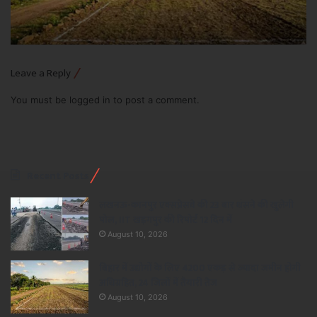
Leave a Reply
You must be
logged in
to post a comment.
Recent Posts
लखनऊ-कानपुर एक्सप्रेसवे की 23 बार धंसने की खुलेगी
पोल, IIT खड़गपुर की रिपोर्ट 12 दिन में
August 10, 2026
बिहार में उद्योगों के लिए 4200 एकड़ से ज्यादा जमीन होगी
अधिग्रहित, 24 जिलों में तैयारी तेज
August 10, 2026