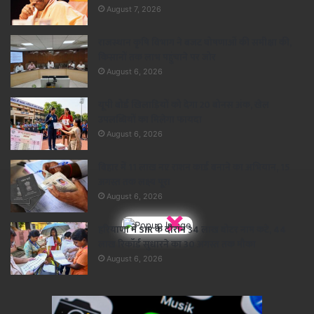
August 7, 2026
राजस्थान कृषि विभाग ने बजट घोषणाओं की समीक्षा की,
किसानों तक लाभ पहुंचाने पर जोर
August 6, 2026
यूपी बोर्ड खिलाड़ियों को देगा 20 बोनस अंक, खेल
उपलब्धियों का मिलेगा फायदा
August 6, 2026
बिहार में 11 लाख नए राशन कार्ड बनाने का अभियान, 15
अगस्त तक लक्ष्य पूरा
August 6, 2026
×
हरियाणा में SIR के दौरान 34 लाख वोटर नाम कटे, 44
लाख रिकॉर्ड सुधारने का 30 अगस्त तक मौका
August 6, 2026