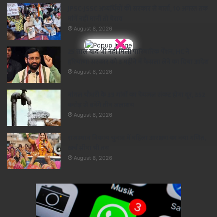
JPSC-JSSC अभ्यर्थियों की सरकार से वार्ता, 10 अगस्त तक
मांगें नहीं मानीं तो घेराव
August 8, 2026
×
25 साल बाद भी नहीं मिली पारिवारिक पेंशन, HC ने
हरियाणा सरकार को 3 महीने में फैसला लेने का दिया आदेश
August 8, 2026
नांगल चौधरी के 39 गांवों का पेयजल संकट होगा दूर, 352
करोड़ से बनेंगे तीन जलाशय
August 8, 2026
राजस्थान निकाय चुनाव में महिला आरक्षण का नया गणित,
खर्च सीमा भी तय
August 8, 2026