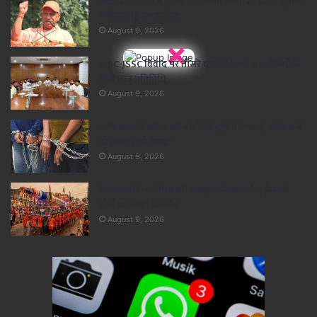
लखनऊ में योगी ने रवाना की तिरंगा यात्रा, 25 हजार युवाओं
ने दिया राष्ट्र प्रथम संदेश
August 9, 2026
×
JPSC-JSSC विवाद पर तीसरे दौर की वार्ता, चार मंत्रियों से
मिले छात्र प्रतिनिधि
August 9, 2026
पाकिस्तान में छपे जाली नोटों की यूपी में सप्लाई, एटीएस ने
दो तस्करों को पकड़ा
August 9, 2026
मेरठ में अग्नि-5 थीम वाली कांवड़ बनी आकर्षण, सेना के
शौर्य को किया समर्पित
August 9, 2026