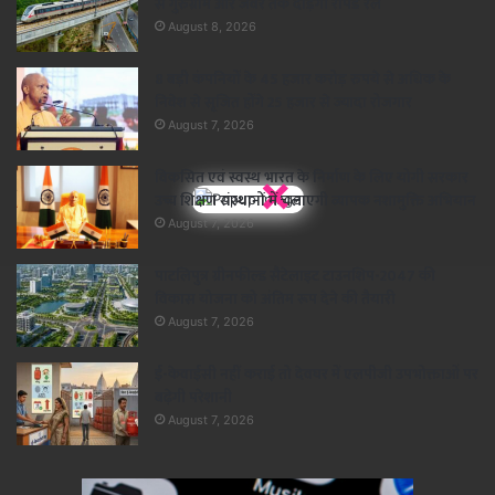
से गुरुग्राम और जेवर तक दौड़ेगी रैपिड रेल
August 8, 2026
8 बड़ी कंपनियों के 45 हजार करोड़ रुपये से अधिक के
निवेश से सृजित होंगे 25 हजार से ज्यादा रोजगार
August 7, 2026
×
विकसित एवं स्वस्थ भारत के निर्माण के लिए योगी सरकार
उच्च शिक्षण संस्थानों में चलाएगी व्यापक नशामुक्ति अभियान
August 7, 2026
पाटलिपुत्र ग्रीनफील्ड सैटेलाइट टाउनशिप-2047 की
विकास योजना को अंतिम रूप देने की तैयारी
August 7, 2026
ई-केवाईसी नहीं कराई तो देवघर में एलपीजी उपभोक्ताओं पर
बढ़ेगी परेशानी
August 7, 2026