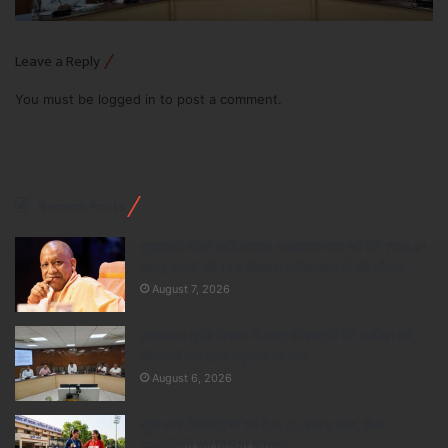
Leave a Reply
You must be
logged in
to post a comment.
Recent Posts
मुख्यमंत्री योगी आदित्यनाथ अम्बेडकरनगर को देंगे 706.81
करोड़ रुपये की 194 विकास परियोजनाओं की सौगात
August 7, 2026
राजस्थान कृषि विभाग ने बजट घोषणाओं की समीक्षा की,
किसानों तक लाभ पहुंचाने पर जोर
August 6, 2026
यूपी बोर्ड खिलाड़ियों को देगा 20 बोनस अंक, खेल
उपलब्धियों का मिलेगा फायदा