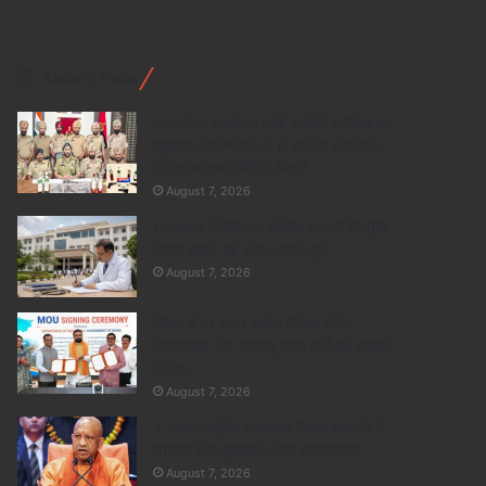
Recent Posts
जंतर-मंतर प्रदर्शन पर बड़े आतंकी साजिश का
खुलासा, पाकिस्तान से हो रहा था ऑपरेशन;
पेट्रोल बम हमले की थी तैयारी
August 7, 2026
राजस्थान में मेडिकल कॉलेज प्राचार्य नियुक्ति
नियम बदले, उम्र सीमा समाप्त हुई
August 7, 2026
बिहार में 51 हजार करोड़ निवेश, स्टील,
टेक्सटाइल और परमाणु ऊर्जा क्षेत्रों को बढ़ावा
मिलेगा
August 7, 2026
7 अगस्त: राष्ट्रीय हथकरघा दिवस समारोह में
शामिल होंगे मुख्यमंत्री योगी आदित्यनाथ
August 7, 2026