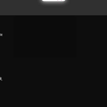
ीन
ं,