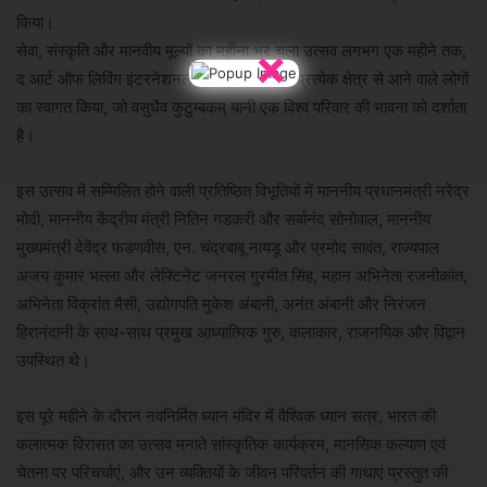
किया।
×
सेवा, संस्कृति और मानवीय मूल्यों का महीना भर चला उत्सव लगभग एक महीने तक,
द आर्ट ऑफ लिविंग इंटरनेशनल सेंटर ने जीवन के प्रत्येक क्षेत्र से आने वाले लोगों
का स्वागत किया, जो वसुधैव कुटुम्बकम् यानी एक विश्व परिवार की भावना को दर्शाता
है।
इस उत्सव में सम्मिलित होने वाली प्रतिष्ठित विभूतियों में माननीय प्रधानमंत्री नरेंद्र
मोदी, माननीय केंद्रीय मंत्री नितिन गडकरी और सर्बानंद सोनोवाल, माननीय
मुख्यमंत्री देवेंद्र फडणवीस, एन. चंद्रबाबू नायडू और प्रमोद सावंत, राज्यपाल
अजय कुमार भल्ला और लेफ्टिनेंट जनरल गुरमीत सिंह, महान अभिनेता रजनीकांत,
अभिनेता विक्रांत मैसी, उद्योगपति मुकेश अंबानी, अनंत अंबानी और निरंजन
हिरानंदानी के साथ-साथ प्रमुख आध्यात्मिक गुरु, कलाकार, राजनयिक और विद्वान
उपस्थित थे।
इस पूरे महीने के दौरान नवनिर्मित ध्यान मंदिर में वैश्विक ध्यान सत्र, भारत की
कलात्मक विरासत का उत्सव मनाते सांस्कृतिक कार्यक्रम, मानसिक कल्याण एवं
चेतना पर परिचर्चाएं, और उन व्यक्तियों के जीवन परिवर्तन की गाथाएं प्रस्तुत की