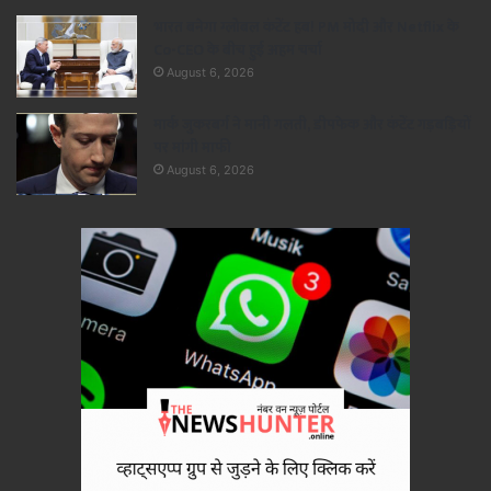
भारत बनेगा ग्लोबल कंटेंट हब! PM मोदी और Netflix के
Co-CEO के बीच हुई अहम चर्चा
August 6, 2026
मार्क जुकरबर्ग ने मानी गलती, डीपफेक और कंटेंट गड़बड़ियों
पर मांगी माफी
August 6, 2026