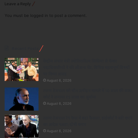
Leave a Reply
You must be
logged in
to post a comment.
Recent Posts
केंद्रीय संचार मंत्री ज्योतिरादित्य सिंधिया से चेम्बर
पदाधिकारियों ने की सौजन्य भेंट, विभिन्न महत्वपूर्ण विषयों
पर किया आग्रह
August 6, 2026
तरुण तेजपाल को यौन उत्पीड़न मामले में 10 साल की सजा,
कोर्ट ने लगाया ₹5 लाख का जुर्माना
August 6, 2026
तरुण तेजपाल रेप केस में बड़ा फैसला, हाईकोर्ट ने बरी करने
का आदेश पलटा; दोषी करार
August 6, 2026