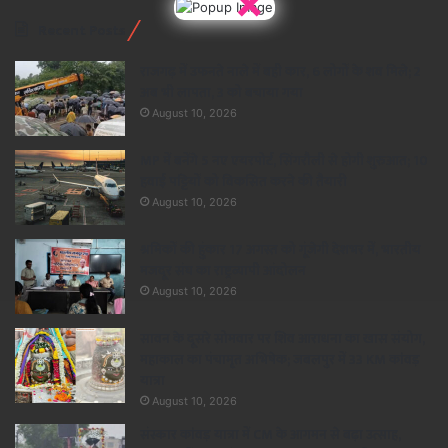
×
Recent Posts
राजगढ़ में उफनते नाले में बही कार, 6 लोगों के शव मिले; 2
अब भी लापता, 3 को बचाया गया
August 10, 2026
MP में बनेंगे 5 नए एयरपोर्ट, सिंगरौली से होगी शुरुआत; 10
हवाई पट्टियों को विकसित करने की तैयारी
August 10, 2026
श्रमिकों की हुंकार 17 अगस्त को गूंजेगी देशभर में, भारतीय
मजदूर संघ का राष्ट्रव्यापी आंदोलन
August 10, 2026
सावन के दूसरे सोमवार पर शिव आराधना का खास संयोग,
महाकाल का पंचामृत अभिषेक; जबलपुर में 33 KM कांवड़
यात्रा
August 10, 2026
संस्कार कांवड़ यात्रा में CM के आगमन से बढ़ा उत्साह,