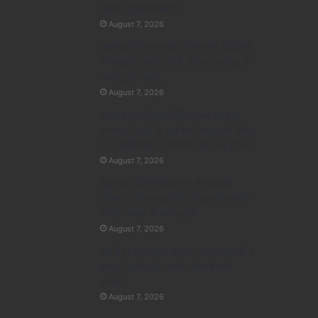
विशेष स्वनिधि पखवाड़ा
August 7, 2026
मुख्यमंत्री डॉ. यादव की गरिमामयी उपस्थिति
में मध्यप्रदेश पर्यटन बोर्ड और टाटा स्ट्राइव के
मध्य हुआ एमओयू
August 7, 2026
60 वर्ष पुरानी तकनीकी समस्या का हुआ
समाधान: इंदौर के 132 केवी चंबल सब स्टेशन
में 33 केवी फीडरों को किया गया अंडरग्राउंड
August 7, 2026
ब्रिटेन से लौटेगी भोजशाला की वाग्देवी
प्रतिमा, 11वीं शताब्दी की धरोहर की वापसी
के लिए भारत के प्रयास तेज
August 7, 2026
देश में हर छठा बाल अपहरण मध्य प्रदेश में, 5
साल में 64% बढ़े मामले; चौंकाने वाले
आंकड़े
August 7, 2026