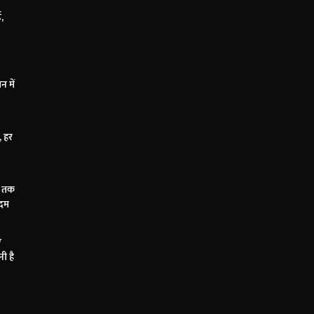
ड,
 में
, हर
Z तक
कदम
ए
ी है