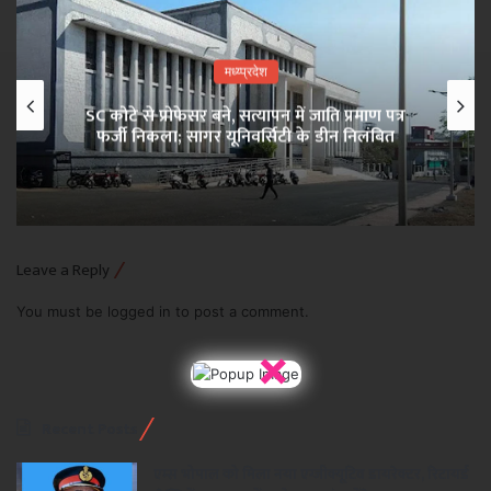
मध्य्प्रदेश
SC कोटे से प्रोफेसर बने, सत्यापन में जाति प्रमाण पत्र
फर्जी निकला; सागर यूनिवर्सिटी के डीन निलंबित
Leave a Reply
You must be
logged in
to post a comment.
×
Recent Posts
एम्स भोपाल को मिला नया एग्जीक्यूटिव डायरेक्टर, रिटायर्ड