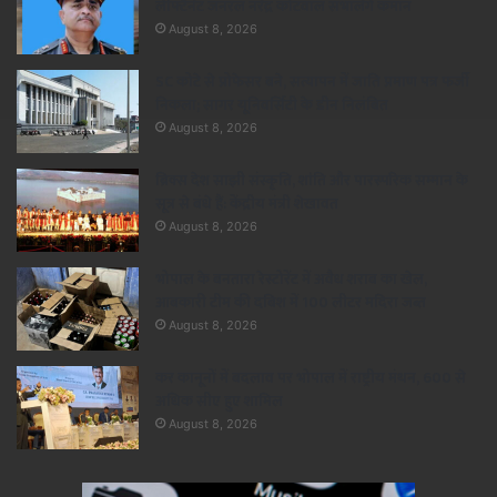
लेफ्टिनेंट जनरल नरेंद्र कोटवाल संभालेंगे कमान
August 8, 2026
SC कोटे से प्रोफेसर बने, सत्यापन में जाति प्रमाण पत्र फर्जी
निकला; सागर यूनिवर्सिटी के डीन निलंबित
August 8, 2026
ब्रिक्स देश साझी संस्कृति, शांति और पारस्परिक सम्मान के
सूत्र से बंधे हैं: केंद्रीय मंत्री शेखावत
August 8, 2026
भोपाल के बनतारा रेस्टोरेंट में अवैध शराब का खेल,
आबकारी टीम की दबिश में 100 लीटर मदिरा जब्त
August 8, 2026
कर कानूनों में बदलाव पर भोपाल में राष्ट्रीय मंथन, 600 से
अधिक सीए हुए शामिल
August 8, 2026