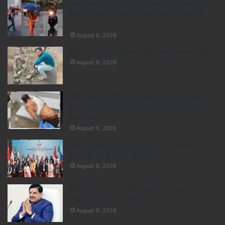
MP Weather: अगले 3 दिन तेज बारिश का अलर्ट, 49
जिलों में बारिश की कमी; सूखे जैसे हालात से राहत की
उम्मीद
August 6, 2026
प्रदेश संगठन मंत्री चंद्रशेखर राठौर ने लगाए आम का पौधे
August 6, 2026
भिंड में सहायक सचिव का अपहरण, 13 घंटे बंधक बनाकर
बेरहमी से पीटा; पिस्टल की नोक पर चेक और स्टांप पेपर पर
कराए साइन
August 6, 2026
भोपाल में BRICS सम्मेलन का दूसरा दिन, संस्कृति मंत्रियों
के घोषणा पत्र के मसौदे पर होगा मंथन
August 6, 2026
सीएम डॉ. मोहन की अनोखी पहल, अब हर शुक्रवार को होगा
मुख्यमंत्री जन विश्वास अभियान
August 6, 2026