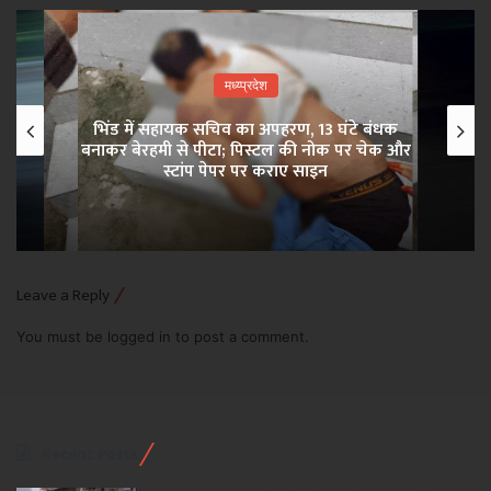
मध्य्प्रदेश
भिंड में सहायक सचिव का अपहरण, 13 घंटे बंधक
×
बनाकर बेरहमी से पीटा; पिस्टल की नोक पर चेक और
स्टांप पेपर पर कराए साइन
Leave a Reply
You must be
logged in
to post a comment.
Recent Posts