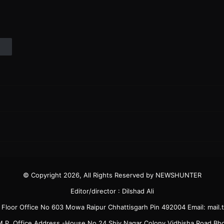
© Copyright 2026, All Rights Reserved by NEWSHUNTER
Editor/director : Dilshad Ali
6 Floor Office No 603 Mowa Raipur Chhattisgarh Pin 492004 Email: ma
.P. Office Address -House No 24 Shiv Nagar Colony Vidhisha Road B