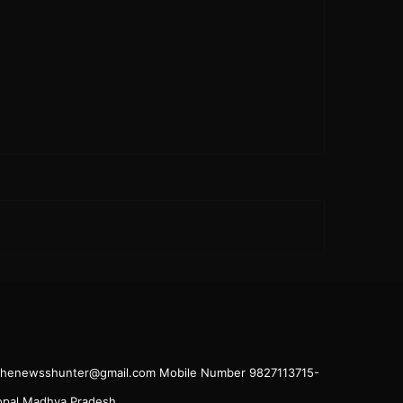
il.thenewsshunter@gmail.com Mobile Number 9827113715-
hopal Madhya Pradesh