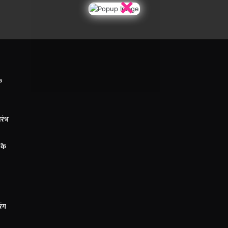
×
े
ारंभ
 के
रंग