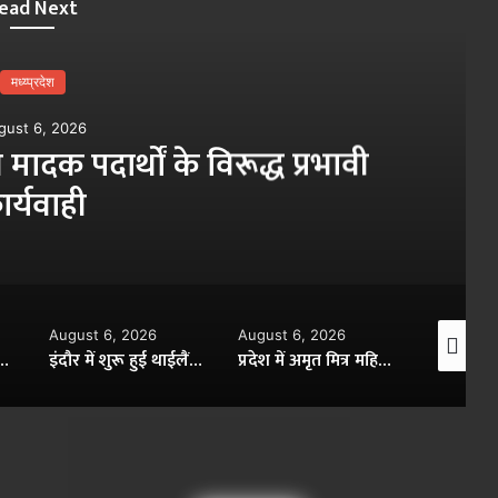
ead Next
मध्य्प्रदेश
gust 6, 2026
मादक पदार्थों के विरूद्ध प्रभावी
ार्यवाही
August 6, 2026
August 6, 2026
August 6,
2026 में हुआ छह देशों की सांस्कृतिक विरासत का प्रदर्शन
इंदौर में शुरू हुई थाईलैंड की हाईटेक TBM मशीन की असेंबलिंग, 24 घंटे में 20 मीटर सुरंग बनाएगी
प्रदेश में अमृत मित्र महिलाएं अब जल वितरण प्रणाली में करेंगी लीकेज डिटेक्शन एवं रिपेयर का कार्य : आयुक्त भोंडवे