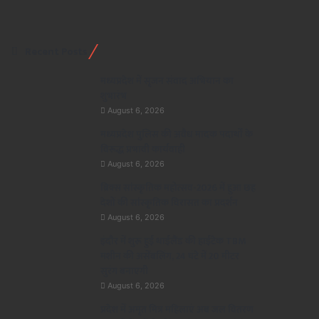
Recent Posts
मध्यप्रदेश में सृजन संवाद अभियान का
शुभारंभ
August 6, 2026
मध्यप्रदेश पुलिस की अवैध मादक पदार्थों के
विरूद्ध प्रभावी कार्यवाही
August 6, 2026
ब्रिक्स सांस्कृतिक महोत्सव-2026 में हुआ छह
देशों की सांस्कृतिक विरासत का प्रदर्शन
August 6, 2026
इंदौर में शुरू हुई थाईलैंड की हाईटेक TBM
मशीन की असेंबलिंग, 24 घंटे में 20 मीटर
सुरंग बनाएगी
August 6, 2026
प्रदेश में अमृत मित्र महिलाएं अब जल वितरण