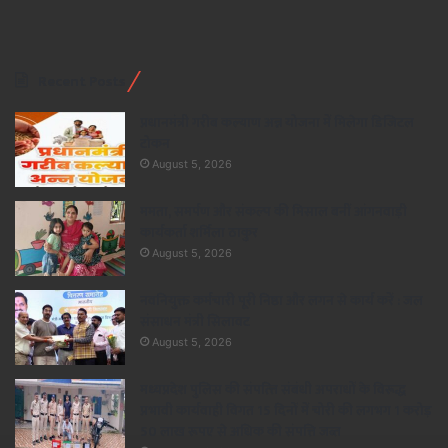
Recent Posts
प्रधानमंत्री गरीब कल्याण अन्न योजना में मिलेगा डिजिटल
टोकन
August 5, 2026
ममता, समर्पण और संकल्प की मिसाल बनीं आंगनवाड़ी
कार्यकर्ता शर्मिला ठाकुर
August 5, 2026
नवनियुक्त कर्मचारी पूरी निष्ठा और लगन से कार्य करें : जल
संसाधन मंत्री सिलावट
August 5, 2026
मध्यप्रदेश पुलिस की संपत्त्ति संबंधी अपराधों के विरूद्ध
प्रभावी कार्यवाही विगत 15 दिनों में चोरी की लगभग 1 करोड़
50 लाख रूपए से अधिक की संपत्ति जब्‍त