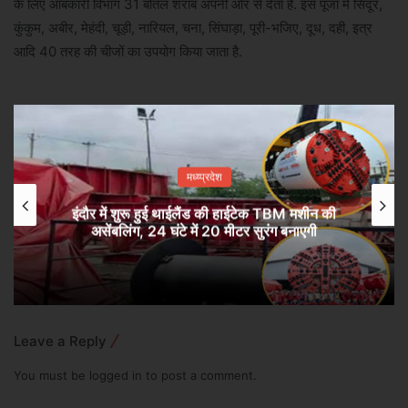
के लिए आबकारी विभाग 31 बोतल शराब अपनी ओर से देता है. इस पूजा में सिंदूर,
कुंकुम, अबीर, मेहंदी, चूड़ी, नारियल, चना, सिंघाड़ा, पूरी-भजिए, दूध, दही, इत्र
आदि 40 तरह की चीजों का उपयोग किया जाता है.
मध्य्प्रदेश
इंदौर में शुरू हुई थाईलैंड की हाईटेक TBM मशीन की
असेंबलिंग, 24 घंटे में 20 मीटर सुरंग बनाएगी
Leave a Reply
You must be
logged in
to post a comment.