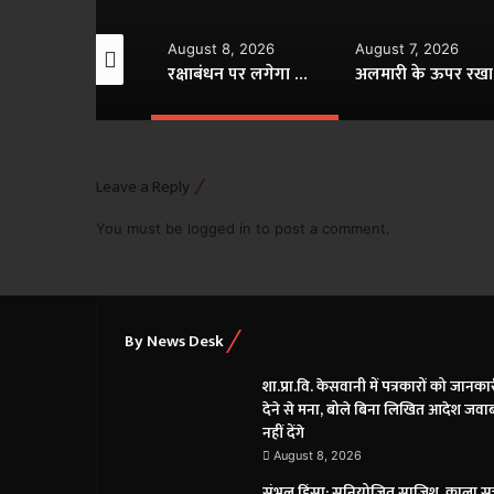
gust 8, 2026
August 8, 2026
August 7, 2026
मनी प्लांट को फ्रिज के ऊपर रखना अशुभ, जानें वास्तु में सही दिशा और उपाय
रक्षाबंधन पर लगेगा साल का दूसरा चंद्र ग्रहण, भारत में नहीं दिखेगा ‘ब्लड मून’
अलमार
Leave a Reply
You must be
logged in
to post a comment.
By News Desk
शा.प्रा.वि. केसवानी में पत्रकारों को जानका
देने से मना, बोले बिना लिखित आदेश जवा
नहीं देंगे
August 8, 2026
संभल हिंसा: सुनियोजित साजिश, काला 