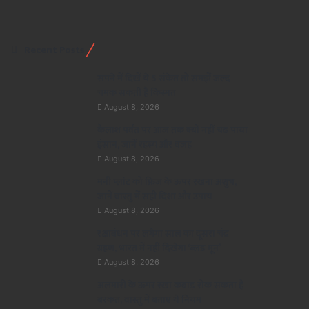
Recent Posts
सपने में दिखें ये 5 संकेत तो समझें जल्द
चमक सकती है किस्मत
August 8, 2026
कैलाश पर्वत पर आज तक क्यों नहीं चढ़ पाया
इंसान, जानें रहस्य और वजह
August 8, 2026
मनी प्लांट को फ्रिज के ऊपर रखना अशुभ,
जानें वास्तु में सही दिशा और उपाय
August 8, 2026
रक्षाबंधन पर लगेगा साल का दूसरा चंद्र
ग्रहण, भारत में नहीं दिखेगा ‘ब्लड मून’
August 8, 2026
अलमारी के ऊपर रखा कबाड़ रोक सकता है
बरकत, वास्तु में बताए ये नियम