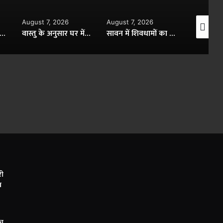
August 7, 2026
August 7, 2026
August 7,
ी के ऊपर रखा कबाड़ रोक सकता है बरकत, वास्तु में बताए ये नियम
वास्तु के अनुसार घर में सोफा टीवी फ्रिज की सही दिशा, बढ़ेगी बरकत खुशहाली
सावन में शिवधामों का रहस्य, त्र्यंबकेश्वर और केदारनाथ की अद्भुत कथाएं।
री
ब
सच