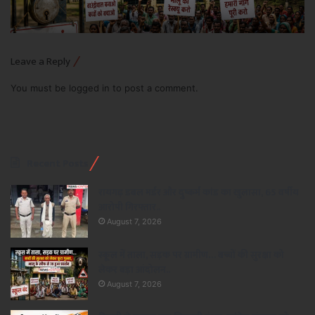
Leave a Reply
You must be
logged in
to post a comment.
Recent Posts
रायगढ़ डबल मर्डर और दुष्कर्म कांड का खुलासा, 65 वर्षीय
आरोपी गिरफ्तार..
August 7, 2026
स्कूल में ताला, सड़क पर ग्रामीण… बच्चों की सुरक्षा को
लेकर बड़ा आंदोलन..
August 7, 2026