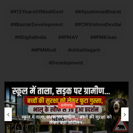
#12YearsOfModiGovt
#AyushmanBharat
#BastarDevelopment
#CMVishnuDevSai
#DigitalIndia
#PMAY
#PMKisan
#PMModi
chhattisgarh
Development
छत्तीसगढ़
दिल्ली से रायपुर तक सियासी मंथन, कांग्रेस संगठन को
मिलेगी नई दिशा..