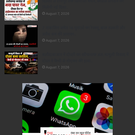
दिल्ली से रायपुर तक सियासी मंथन, कांग्रेस संगठन को
मिलेगी नई दिशा..
August 7, 2026
7 नाबालिग समेत 16 युवाओं का रेस्क्यू, बाल तस्करी और
अवैध श्रम की आशंका..
August 7, 2026
बलौदाबाजार में दोस्ती का खौफनाक अंत: मामूली विवाद में
दोस्त ने कैंची से गोदकर की हत्या..
August 7, 2026