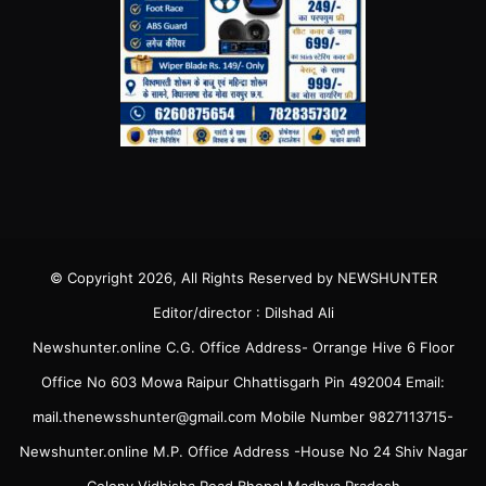
© Copyright 2026, All Rights Reserved by NEWSHUNTER
Editor/director : Dilshad Ali
Newshunter.online C.G. Office Address- Orrange Hive 6 Floor
Office No 603 Mowa Raipur Chhattisgarh Pin 492004 Email:
mail.thenewsshunter@gmail.com Mobile Number 9827113715-
Newshunter.online M.P. Office Address -House No 24 Shiv Nagar
Colony Vidhisha Road Bhopal Madhya Pradesh