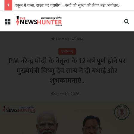
स्कूल में ताला, सड़क पर ग्रामीण… बच्चों की सुरक्षा को लेकर बड़ा आंदोलन..
Menu
S
fo
Home
/
छत्तीसगढ़
छत्तीसगढ़
PM नरेन्द्र मोदी के नेतृत्व के 12 वर्ष पूर्ण होने पर
मुख्यमंत्री विष्णु देव साय ने दी बधाई और
शुभकामनाएं..
June 10, 2026