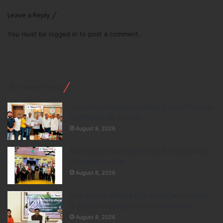
Leave a Reply
You must be
logged in
to post a comment.
Recent Posts
पर्यटन मंत्री राजेश अग्रवाल से ग्लोबल ट्रैवल एसोसिएशन के
प्रतिनिधिमंडल की सौजन्य भेंट..
August 8, 2026
ट्रैवल एंड टूरिज्म फेयर गांधीनगर में छत्तीसगढ़ टूरिज्म बोर्ड
की प्रभावी सहभागिता..
August 8, 2026
राशन की कतार से मिलेगी मुक्ति, बायोमेट्रिक प्रमाणीकरण
के जरिए 24×7 घंटे खाद्यान्न- मंत्री दयालदास बघेल..
August 8, 2026