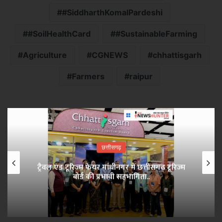
#SiddharthKomalPardeshi
#SoilHealthCard
#SustainableFarming
Agriculture
CGNEWS
chhattisgarh
Farmers
raipur
छत्तीसगढ़
ट्रैवल एंड टूरिज्म फेयर गांधीनगर में छत्तीसगढ़ टूरिज्म
बोर्ड की प्रभावी सहभागिता..