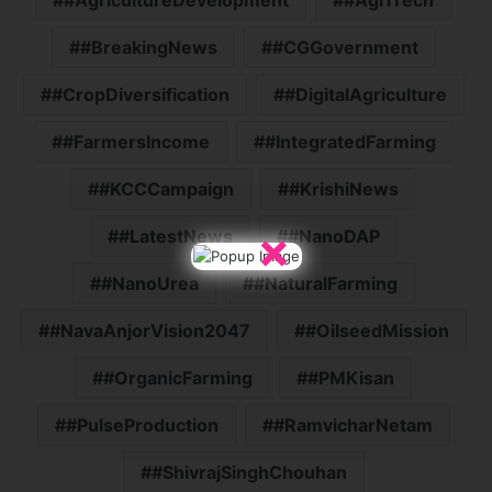
#AgricultureDevelopment
#AgriTech
#BreakingNews
#CGGovernment
#CropDiversification
#DigitalAgriculture
#FarmersIncome
#IntegratedFarming
#KCCCampaign
#KrishiNews
×
#LatestNews
#NanoDAP
#NanoUrea
#NaturalFarming
#NavaAnjorVision2047
#OilseedMission
#OrganicFarming
#PMKisan
#PulseProduction
#RamvicharNetam
#ShivrajSinghChouhan