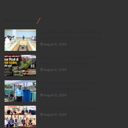
Recent Posts
सुशासन की नई व्यवस्था: पारस पोर्टल से हर
माह होगी योजनाओं की राज्यस्तरीय समीक्षा..
August 6, 2026
CG Breaking: APL थर्मल प्लांट में क्रेन
गिरने से मची अफरा-तफरी, जांच शुरू..
August 6, 2026
CM विष्णुदेव साय के नेतृत्व में सौर ऊर्जा
क्रांति से बदल रही प्रदेश की तस्वीर..
August 6, 2026
मंत्री लक्ष्मी राजवाड़े की संवेदनशील पहल..
August 6, 2026