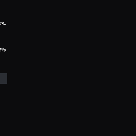
वन..
ं के