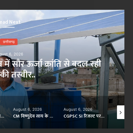
ead Next
छत्तीसगढ़
gust 6, 2026
 में सौर ऊर्जा क्रांति से बदल रही
×
 की तस्वीर..
August 6, 2026
August 6, 2026
August 6,
मंत्री लक्ष्मी राजवाड़े की संवेदनशील पहल..
CM विष्णुदेव साय के नेतृत्व में छत्तीसगढ़ के जैविक उत्पादों की राष्ट्रीय मंच पर गूंज..
CGPSC SI रिजल्ट पर बवाल, ‘NEWS’ और ‘SPACERANI’ नामों को लेकर कांग्रेस के सवाल..