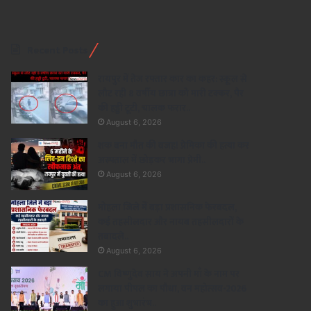
Recent Posts
रायपुर में तेज रफ्तार कार का कहर: स्कूल से
लौट रही 8 वर्षीय छात्रा को मारी टक्कर, पैर
की हड्डी टूटी, चालक फरार..
August 6, 2026
शक बना मौत की वजह! प्रेमिका की हत्या कर
अस्पताल में छोड़कर भागा प्रेमी..
August 6, 2026
मोहला जिले में बड़ा प्रशासनिक फेरबदल,
कई तहसीलदार और नायब तहसीलदारों के
तबादले..
August 6, 2026
CM विष्णुदेव साय ने अपनी माँ के नाम पर
लगाया पीपल का पौधा, वन महोत्सव-2026
का हुआ शुभारंभ..