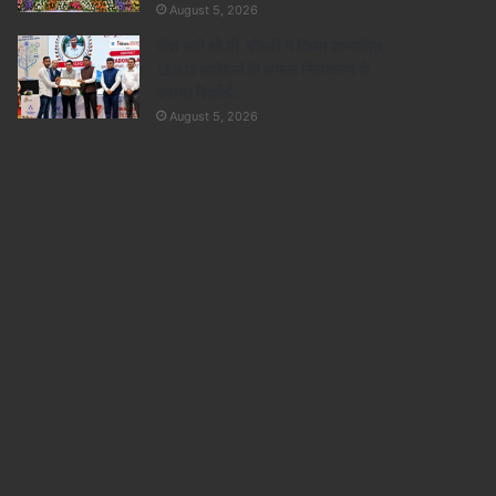
August 5, 2026
वित्त मंत्री ओ.पी. चौधरी ने किया सम्मानित,
13,912 आवेदनों के सफल निराकरण से
बनाया रिकॉर्ड..
August 5, 2026
छत्तीसगढ़