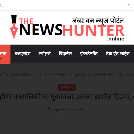
रायपुर में तेज रफ्तार कार का कहर: स्कूल से लौट रही 8 वर्षीय छात्रा को मारी टक्कर, पैर की हड्डी टूटी, चालक फरार..
सगढ़
मध्य्प्रदेश
स्पोर्ट्स
बिज़नेस
एंटरटेनमेंट
टेक एंड साइंस
यों के खिलाफ हाईटेक-जंग, AI से होगा नक्सलियों का मुकाबला..अगला टारगेट हिड़मा, 43 मोस्ट वां
छत्तीसगढ़
ोगा नक्सलियों का मुकाबला..अगला टारगेट हिड़मा, 43 
September 6, 2025