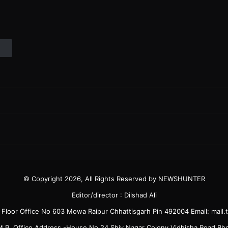
© Copyright 2026, All Rights Reserved by NEWSHUNTER
Editor/director : Dilshad Ali
6 Floor Office No 603 Mowa Raipur Chhattisgarh Pin 492004 Email: ma
.P. Office Address -House No 24 Shiv Nagar Colony Vidhisha Road B