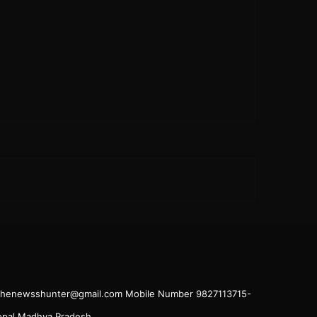
il.thenewsshunter@gmail.com Mobile Number 9827113715-
hopal Madhya Pradesh