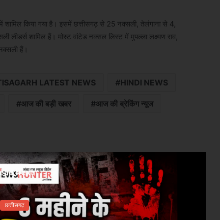
ें शामिल किया गया है। इसमें छत्तीसगढ़ से 25 नक्सली, तेलंगाना से 4,
लीडर्स शामिल हैं। मोस्ट वांटेड नक्सल लिस्ट में मुपल्ला लक्ष्मण राव,
नक्सली हैं।
ISAGARH LATEST NEWS
HINDI NEWS
आज की बड़ी खबर
आज की ब्रेकिंग न्यूज
ead Next
छत्तीसगढ़