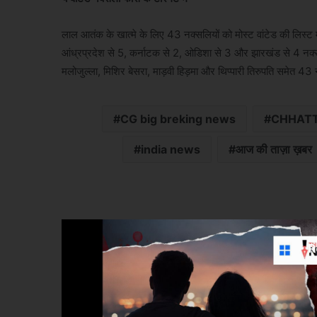
लाल आतंक के खात्मे के लिए 43 नक्सलियों को मोस्ट वांटेड की लिस्ट म
आंध्रप्रदेश से 5, कर्नाटक से 2, ओडिशा से 3 और झारखंड से 4 नक्सली 
मलोजुल्ला, मिशिर बेसरा, माड़वी हिड़मा और थिप्पारी तिरुपति समेत 43 
CG big breking news
CHHATT
india news
आज की ताज़ा ख़बर
R