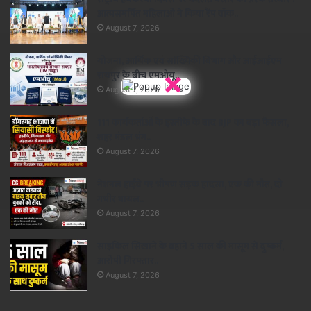
आत्मसमर्पित महिलाओं ने किया रैंप वॉक..
August 7, 2026
योजना, आर्थिक एवं सांख्यिकी विभाग और आईआईएम
×
रायपुर के बीच एमओयू..
August 7, 2026
111 कार्यकर्ताओं के इस्तीफे के बाद BJP का बड़ा फैसला,
शहर मंडल भंग..
August 7, 2026
नेशनल हाईवे पर भीषण सड़क हादसा, एक की मौत, दो
गंभीर घायल..
August 7, 2026
साइकिल सिखाने के बहाने 5 साल की मासूम से दुष्कर्म,
आरोपी गिरफ्तार..
August 7, 2026