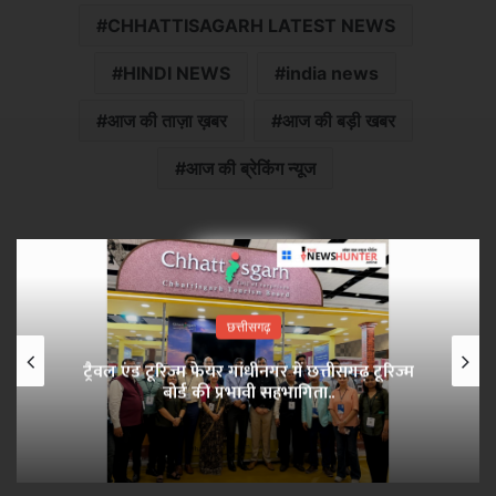
CHHATTISAGARH LATEST NEWS
HINDI NEWS
india news
आज की ताज़ा ख़बर
आज की बड़ी खबर
आज की ब्रेकिंग न्यूज
×
छत्तीसगढ़
ट्रैवल एंड टूरिज्म फेयर गांधीनगर में छत्तीसगढ़ टूरिज्म
बोर्ड की प्रभावी सहभागिता..