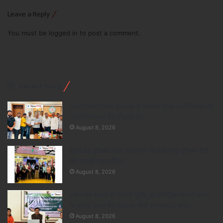
Leave a Reply
You must be
logged in
to post a comment.
Recent Posts
पर्यटन मंत्री राजेश अग्रवाल से ग्लोबल ट्रैवल एसोसिएशन के
प्रतिनिधिमंडल की सौजन्य भेंट..
August 8, 2026
ट्रैवल एंड टूरिज्म फेयर गांधीनगर में छत्तीसगढ़ टूरिज्म बोर्ड
की प्रभावी सहभागिता..
August 8, 2026
राशन की कतार से मिलेगी मुक्ति, बायोमेट्रिक प्रमाणीकरण
के जरिए 24×7 घंटे खाद्यान्न- मंत्री दयालदास बघेल..
August 8, 2026