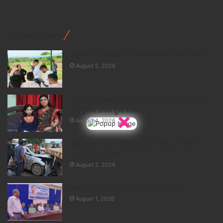
Recent Posts
कलेक्टर ने निर्माणाधीन गौ अभ्यारण्य का किया निरीक्षण
August 5, 2026
क्षमा सिंह के अथक प्रयासों से दिव्यांग युवती मंजू साहू का
वर्षों पुराना सपना हुआ साकार
×
August 4, 2026
बिलासपुर में ‘CMO’ लिखी कार की टक्कर से 2 की मौत,
हादसे से मचा हड़कंप
August 2, 2026
प्रेमचंद ने समाज को साहित्य से जोड़ा-डॉ.महंत
August 1, 2026