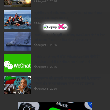
August 5, 2026
यूरोपीय संघ में अवैध प्रवासन 55% घटा, दो साल में बड़ा
बदलाव; EU आयुक्त का दावा
×
August 5, 2026
लाल सागर में फिर हूती का हमला, सऊदी अरब के तेल टैंकर
को बनाया निशाना; 13 दिन में 8वां जहाज तबाह
August 5, 2026
Pakistan Army ने छोड़ा WhatsApp! अब चीनी ऐप
WeChat से होगी बातचीत, भारत में पहले से बैन
August 5, 2026
बलूचिस्तान की आजादी का दावा फिर चर्चा में, स्वतंत्रता
दिवस और कथित संविधान को लेकर बढ़ी हलचल
August 5, 2026