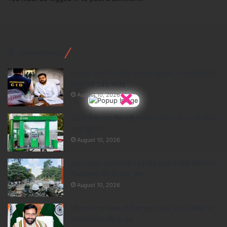
Recent Posts
झारखंड CGL पेपर लीक का बड़ा खुलासा, 15 अभ्यर्थियों से
वसूले गए 1.80 करोड़
×
August 10, 2026
सीएनजी के दाम फिर बढ़े, लखनऊ-आगरा में 3 रुपये किलो
महंगी हुई गैस
August 10, 2026
JPSC-JSSC आंदोलन के 18वें दिन छात्रों ने तोड़ी बैरिकेडिंग,
विधानसभा की ओर बढ़ा कूच
August 10, 2026
हरियाणा CM नायब सैनी का बड़ा ऐलान, हर 20 किमी पर
बनेगा कॉलेज और AI हब