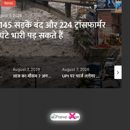
नेशनल
gust 7, 2026
45 सड़कें बंद और 224 ट्रांसफार्मर
टे भारी पड़ सकते हैं
August 7, 2026
August 7, 2026
August 7,
वाई, AIMIM पार्षद मतीन पटेल गिरफ्तार; निदा खान को पनाह देने का आरोप
आज का मौसम 7 अगस्त: यूपी से बंगाल तक भारी बारिश का अलर्ट, कई राज्यों में आंधी-तूफान की चेतावनी
UPI पर चार्ज लगेगा या नहीं? RBI ने अफवाहों पर लगाई रोक, बताई पूरी सच्चाई
×