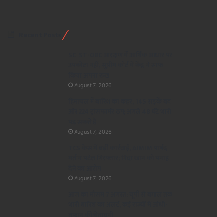
Recent Posts
SC, ST-OBC आरक्षण में आर्थिक आधार पर
उपकोटा नहीं, सुप्रीम कोर्ट में केंद्र ने साफ
किया अपना रुख
August 7, 2026
हिमाचल में बारिश का कहर, 145 सड़कें बंद
और 224 ट्रांसफार्मर ठप; अगले 48 घंटे भारी
पड़ सकते हैं
August 7, 2026
TCS केस में बड़ी कार्रवाई, AIMIM पार्षद
मतीन पटेल गिरफ्तार; निदा खान को पनाह
देने का आरोप
August 7, 2026
आज का मौसम 7 अगस्त: यूपी से बंगाल तक
भारी बारिश का अलर्ट, कई राज्यों में आंधी-
तूफान की चेतावनी