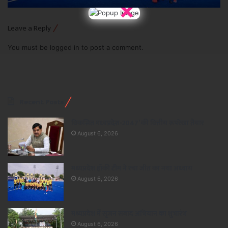
×
Leave a Reply
You must be
logged in
to post a comment.
Recent Posts
विकसित मध्यप्रदेश-2047’ की वित्तीय रूपरेखा तैयार
August 6, 2026
मध्यप्रदेश हॉकी टीम ने रचा जीत का नया अध्याय
August 6, 2026
मध्यप्रदेश में सृजन संवाद अभियान का शुभारंभ
August 6, 2026